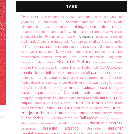
TAGS
#Resenha
#yellowstone
2016
2024
33 semanas
34 semanas de
gestação
37 semanas
60 seconds
adesivos de unha
ajuste
alongamento de unhas
alinhamento das emoções
amor
amadurecimento
amamentação
amor proprio
Ana Hickman
Anita
ano novo
ancestralidade
Antiqueda
arcanos maiores
Artes
argiloterpia
Arginina
aromaterapia
Aromoterapia
árvore familiar
atelie de costura
ateliê
atelie mundo das unhas
aviamentos
avon
Barbie
Avon Color
baratinho
base color true
base de unha
base
fortalecedora
beleza feminina
Bella Brazil
beneficios
Blogueiras
Boca de Salão
bloqueio criativo
blusas
bolo prestigio
botões
Cabelos
brechó
bruxaria
bruxaria natural
bruxas
Bubble Nail
C&A
camila Bernardelli studio
caminho espiritual
camilabernardelli
camisetas
carreira
cartomante
ceia de natal
ceromancia
chá
chá de
clientes
fralda
chackras
chakras
ciganinha
cintura
coleção barbie
coleção Impala
coleção nova
coleção
coleção brasileirices
nova risqué
Comportamento
comprar online
colorama
consertos de
compras
comprinhas de janeiro
cone hindu
conexão
cores da moda
roupas
consulente
Cora Colors
cores trend
costura
costureira
corset
cores vibrantes.
costureira de bairro
em jaguariuna
costureiras do brasil
couro
cupom valido
te
Curiosidades
cuticula
Dailuscolor
Cut out 2022
datas especiais
desafiooutubrorosa
DebbyShop
decoração
desafio da costura
desenho artístico
designer
desapego
Desfralde
camilaBernardelli
designer de moda
designer de sobrancelha