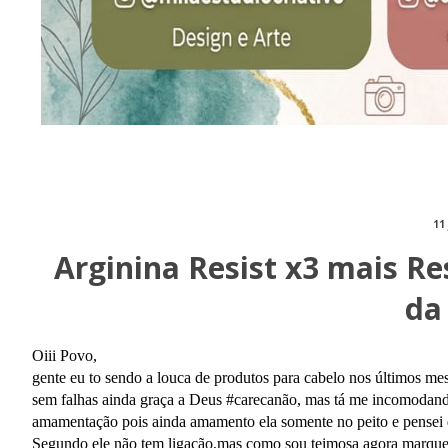
11
Arginina Resist x3 mais R
da
Oiii Povo,
gente eu to sendo a louca de produtos para cabelo nos últimos m
sem falhas ainda graça a Deus #carecanão, mas tá me incomodando 
amamentação pois ainda amamento ela somente no peito e pensei 
Segundo ele não tem ligação,mas como sou teimosa agora marquei