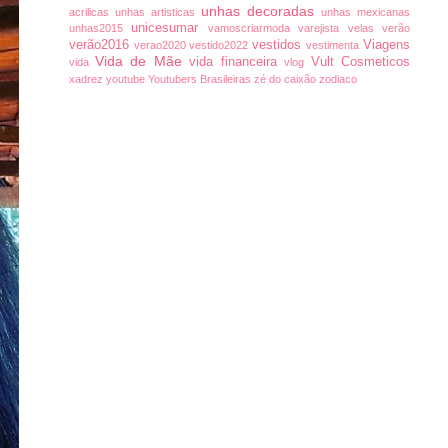
unhas decoradas
acrilicas
unhas artisticas
unhas mexicanas
unicesumar
unhas2015
vamoscriarmoda
varejista
velas
verão
verão2016
vestidos
Viagens
verao2020
vestido2022
vestimenta
Vida de Mãe
vida financeira
Vult Cosmeticos
vida
vlog
xadrez
youtube
Youtubers Brasileiras
zé do caixão
zodiaco