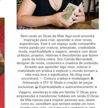
Bem-vindo ao Dicas da Mila! Aqui você encontra
inspiração para criar, aprender e viver novas
experiências. Este é um espaço onde compartilho
minha paixão por costura, artesanato, criatividade,
moda, espiritualidade e viagens, sempre com dicas
práticas, projetos, histórias e descobertas que fazem
parte da minha rotina. Sou Camila Bernardelli,
designer de moda, costureira e criadora de conteúdo.
Acredito que aprender algo novo, colocar a
criatividade em prática e explorar o mundo tornam a
vida mais leve e significativa. No blog você
encontrará: ✨ Costura criativa e modelagem 🧵
Artesanato e DIY 👗 Moda e criação de peças
exclusivas 🔮 Espiritualidade e autoconhecimento ✈️
Viagens, aventuras e vida em família 💡 Dicas para
empreender e transformar hobbies em renda O Dicas
da Mila nasceu para inspirar pessoas que, assim
como eu, acreditam que sempre existe um novo
projeto para criar, um lugar para conhecer e uma