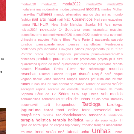
moda2022
moda2020
moda2021
moda2024
moda2026
modista
modafeminina
modamilitar
modasustentavél
mortos
Mulher
mulheres
maravilha
mundo alternativo
mundo das unhas
mundo
nail arts
natal
Nati Cosméticos
fashion
nati
Nati sem exageiros
NETFLIX
natura
New Style
Nicholas Sparks
Nill Atrs
noivas
novidade
O Boticário
noivas2024
oleos
oraculista
oráculos
outono\inverno
outono\inverno2026
outono2022
outubro rosa
overlock
chinesinha
pacotes
Pais e filhos
Paris
Parte 2
passarela
passeio
turistico
pausaparafeminice
penses camufladas
Penteadeira
plus size
penteados
pés inchados
Pinkgloss
piticas
planejamento
Portfólio
prada
pratos salgados.
primavera
primavera/verão2016
 no
produtos para manicure
princesas
profissional
projeto plus size
quarentena
quarto do bebê
quiromancia
radiestesia
recebidos
receita
Receitas
resenha
caseira
Reflex Glitter Nati
reflexologia
so
resenhas
risque
risqué
Rimmel London
Risqué caré
risqué
vegano
risque vidas sonoras
roupas
roupas pet
runa das bruxas
runas
saúde
runas das bruxas
sabbat de mabon
sabbat de outono
secagem rapida
secante de esmalte
Selexus
semana de moda
Séries
sob medida
Sephora
Série de TV
SFW
Slip Dress
studio de unhas
sobrancelhas
sobrenatural
studio novo
studio35
Taróloga
tarologa
tarô terapeutico
sustentavél
jaguariuna
tarot
tarot online
tarot presencial
tarot
terapêutico
tecidosdeinverno
tendencia
tecidos
tendência
terapia holistica
terapia holística
terror do sono
texto
TH
tipos de barra
tipos de corpos
top beauty
trabalho
tranças masculinas
Unhas
trend verão
tutorial
unha
traumas
tricô
unhas