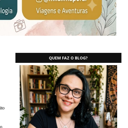
QUEM FAZ O BLOG?
ito
so