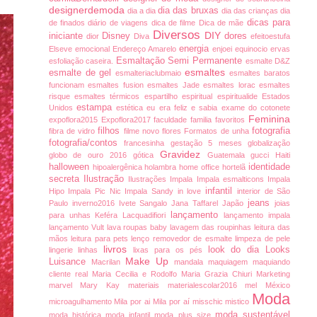
designerdemoda
dia das bruxas
dia a dia
dia das crianças
dia
dicas para
de finados
diário de viagens
dica de filme
Dica de mãe
Diversos
DIY
iniciante
Disney
dores
dior
Diva
efeitoestufa
energia
Elseve
emocional
Endereço Amarelo
enjoei
equinocio
ervas
Esmaltação Semi Permanente
esfoliação caseira.
esmalte D&Z
esmaltes
esmalte de gel
esmalteriaclubmaio
esmaltes baratos
funcionam
esmaltes fusion
esmaltes Jade
esmaltes lorac
esmaltes
risque
esmaltes térmicos
espartilho
espiritual
espiritualide
Estados
estampa
Unidos
estética
eu era feliz e sabia
exame do cotonete
Feminina
expoflora2015
Expoflora2017
faculdade
familia
favoritos
filhos
fotografia
fibra de vidro
filme novo
flores
Formatos de unha
fotografia/contos
francesinha
gestação 5 meses
globalização
Gravidez
globo de ouro 2016
gótica
Guatemala
gucci
Haiti
halloween
identidade
hipoalergênica
holambra
home office
hortelã
secreta
Ilustração
Ilustrações
Impala
Impala esmalticons
Impala
infantil
Hipo
Impala Pic Nic
Impala Sandy
in love
interior de São
jeans
Paulo
inverno2016
Ivete Sangalo
Jana Taffarel
Japão
joias
lançamento
para unhas
Keféra
Lacquadifiori
lançamento impala
lançamento Vult
lava roupas baby
lavagem das roupinhas
leitura das
mãos
leitura para pets
lenço removedor de esmalte
limpeza de pele
livros
look do dia
Looks
lingerie
linhas
lixas para os pés
Make Up
Luisance
Macrilan
mandala
maquiagem
maquiando
cliente real
Maria Cecilia e Rodolfo
Maria Grazia Chiuri
Marketing
marvel
Mary Kay
materiais
materialescolar2016
mel
México
Moda
microagulhamento
Mila por ai
Mila por aí
misschic
mistico
moda sustentável
moda histórica
moda infantil
moda plus size