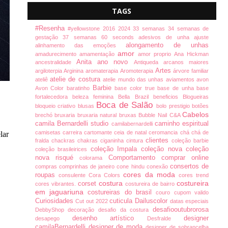
TAGS
#Resenha
#yellowstone
2016
2024
33 semanas
34 semanas de
gestação
37 semanas
60 seconds
adesivos de unha
ajuste
alongamento de unhas
alinhamento das emoções
amor
amadurecimento
amamentação
amor proprio
Ana Hickman
Anita
ano novo
ancestralidade
Antiqueda
arcanos maiores
Artes
argiloterpia
Arginina
aromaterapia
Aromoterapia
árvore familiar
atelie de costura
ateliê
atelie mundo das unhas
aviamentos
avon
Barbie
Avon Color
baratinho
base color true
base de unha
base
fortalecedora
beleza feminina
Bella Brazil
beneficios
Blogueiras
Boca de Salão
bloqueio criativo
blusas
bolo prestigio
botões
Cabelos
brechó
bruxaria
bruxaria natural
bruxas
Bubble Nail
C&A
camila Bernardelli studio
caminho espiritual
camilabernardelli
camisetas
carreira
cartomante
ceia de natal
ceromancia
chá
chá de
lar
clientes
fralda
chackras
chakras
ciganinha
cintura
coleção barbie
coleção Impala
coleção nova
coleção
coleção brasileirices
nova risqué
Comportamento
comprar online
colorama
consertos de
compras
comprinhas de janeiro
cone hindu
conexão
cores da moda
roupas
consulente
Cora Colors
cores trend
costura
costureira
corset
cores vibrantes.
costureira de bairro
em jaguariuna
costureiras do brasil
couro
cupom valido
Curiosidades
cuticula
Dailuscolor
Cut out 2022
datas especiais
desafiooutubrorosa
DebbyShop
decoração
desafio da costura
desenho artístico
designer
desapego
Desfralde
camilaBernardelli
designer de moda
designer de sobrancelha