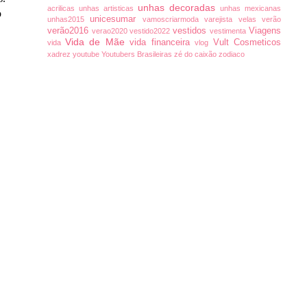
unhas decoradas
acrilicas
unhas artisticas
unhas mexicanas
o
unicesumar
unhas2015
vamoscriarmoda
varejista
velas
verão
verão2016
vestidos
Viagens
verao2020
vestido2022
vestimenta
Vida de Mãe
vida financeira
Vult Cosmeticos
vida
vlog
xadrez
youtube
Youtubers Brasileiras
zé do caixão
zodiaco