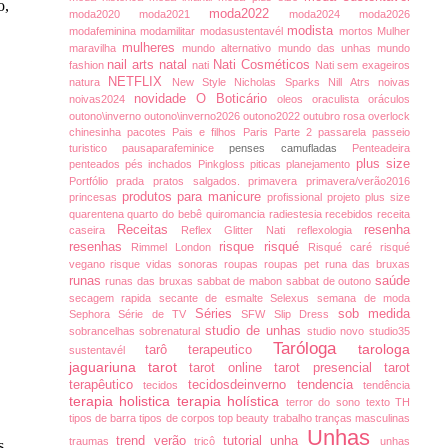
o,
moda2022
moda2020
moda2021
moda2024
moda2026
modista
modafeminina
modamilitar
modasustentavél
mortos
Mulher
mulheres
maravilha
mundo alternativo
mundo das unhas
mundo
nail arts
natal
Nati Cosméticos
fashion
nati
Nati sem exageiros
NETFLIX
natura
New Style
Nicholas Sparks
Nill Atrs
noivas
novidade
O Boticário
noivas2024
oleos
oraculista
oráculos
outono\inverno
outono\inverno2026
outono2022
outubro rosa
overlock
chinesinha
pacotes
Pais e filhos
Paris
Parte 2
passarela
passeio
turistico
pausaparafeminice
penses camufladas
Penteadeira
plus size
penteados
pés inchados
Pinkgloss
piticas
planejamento
Portfólio
prada
pratos salgados.
primavera
primavera/verão2016
produtos para manicure
princesas
profissional
projeto plus size
quarentena
quarto do bebê
quiromancia
radiestesia
recebidos
receita
Receitas
resenha
caseira
Reflex Glitter Nati
reflexologia
resenhas
risque
risqué
Rimmel London
Risqué caré
risqué
vegano
risque vidas sonoras
roupas
roupas pet
runa das bruxas
runas
saúde
runas das bruxas
sabbat de mabon
sabbat de outono
secagem rapida
secante de esmalte
Selexus
semana de moda
Séries
sob medida
Sephora
Série de TV
SFW
Slip Dress
studio de unhas
sobrancelhas
sobrenatural
studio novo
studio35
Taróloga
tarologa
tarô terapeutico
sustentavél
jaguariuna
tarot
tarot online
tarot presencial
tarot
terapêutico
tecidosdeinverno
tendencia
tecidos
tendência
terapia holistica
terapia holística
terror do sono
texto
TH
tipos de barra
tipos de corpos
top beauty
trabalho
tranças masculinas
Unhas
trend verão
tutorial
unha
traumas
tricô
unhas
s.