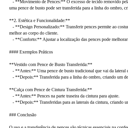
- **Movimento de Pences:** O excesso de tecido removido pela pe
uma pence de busto pode ser transferida para a linha do ombro, c
**2. Estética e Funcionalidade:**
- **Design Personalizado:** Transferir pences permite ao costure
melhor ao corpo do cliente.
- **Conforto:** Ajustar a localização das pences pode melhorar o
#### Exemplos Práticos
**Vestido com Pence de Busto Transferida:**
- **Antes:** Uma pence de busto tradicional que vai da lateral 
- **Depois:** Transferida para a linha do ombro, criando um deta
**Calça com Pence de Cintura Transferida:**
- **Antes:** Pences na parte traseira da cintura para ajuste.
- **Depois:** Transferidas para as laterais da cintura, criando um
### Conclusão
O uso e a transferência de pences são técnicas essenciais na conf