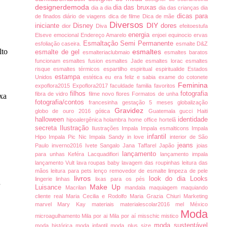
designerdemoda
dia das bruxas
dia a dia
dia das crianças
dia
dicas para
de finados
diário de viagens
dica de filme
Dica de mãe
Diversos
DIY
iniciante
Disney
dores
dior
Diva
efeitoestufa
energia
Elseve
emocional
Endereço Amarelo
enjoei
equinocio
ervas
Esmaltação Semi Permanente
esfoliação caseira.
esmalte D&Z
lto
esmaltes
esmalte de gel
esmalteriaclubmaio
esmaltes baratos
funcionam
esmaltes fusion
esmaltes Jade
esmaltes lorac
esmaltes
risque
esmaltes térmicos
espartilho
espiritual
espiritualide
Estados
estampa
Unidos
estética
eu era feliz e sabia
exame do cotonete
Feminina
expoflora2015
Expoflora2017
faculdade
familia
favoritos
filhos
fotografia
fibra de vidro
filme novo
flores
Formatos de unha
uxa
fotografia/contos
francesinha
gestação 5 meses
globalização
Gravidez
globo de ouro 2016
gótica
Guatemala
gucci
Haiti
halloween
identidade
hipoalergênica
holambra
home office
hortelã
secreta
Ilustração
Ilustrações
Impala
Impala esmalticons
Impala
infantil
Hipo
Impala Pic Nic
Impala Sandy
in love
interior de São
jeans
Paulo
inverno2016
Ivete Sangalo
Jana Taffarel
Japão
joias
lançamento
para unhas
Keféra
Lacquadifiori
lançamento impala
lançamento Vult
lava roupas baby
lavagem das roupinhas
leitura das
mãos
leitura para pets
lenço removedor de esmalte
limpeza de pele
livros
look do dia
Looks
lingerie
linhas
lixas para os pés
Make Up
Luisance
Macrilan
mandala
maquiagem
maquiando
cliente real
Maria Cecilia e Rodolfo
Maria Grazia Chiuri
Marketing
marvel
Mary Kay
materiais
materialescolar2016
mel
México
Moda
microagulhamento
Mila por ai
Mila por aí
misschic
mistico
moda sustentável
moda histórica
moda infantil
moda plus size