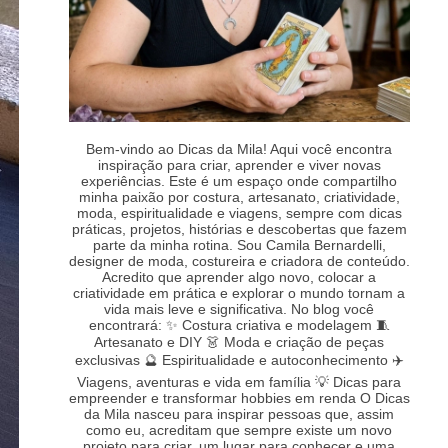
Bem-vindo ao Dicas da Mila! Aqui você encontra
inspiração para criar, aprender e viver novas
experiências. Este é um espaço onde compartilho
minha paixão por costura, artesanato, criatividade,
moda, espiritualidade e viagens, sempre com dicas
práticas, projetos, histórias e descobertas que fazem
parte da minha rotina. Sou Camila Bernardelli,
designer de moda, costureira e criadora de conteúdo.
Acredito que aprender algo novo, colocar a
criatividade em prática e explorar o mundo tornam a
vida mais leve e significativa. No blog você
encontrará: ✨ Costura criativa e modelagem 🧵
Artesanato e DIY 👗 Moda e criação de peças
exclusivas 🔮 Espiritualidade e autoconhecimento ✈️
Viagens, aventuras e vida em família 💡 Dicas para
empreender e transformar hobbies em renda O Dicas
da Mila nasceu para inspirar pessoas que, assim
como eu, acreditam que sempre existe um novo
projeto para criar, um lugar para conhecer e uma