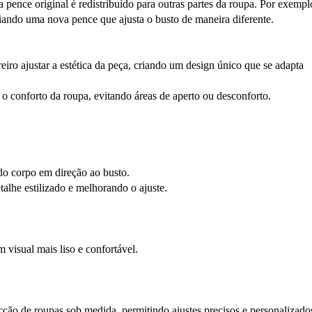
nce original é redistribuído para outras partes da roupa. Por exempl
riando uma nova pence que ajusta o busto de maneira diferente.
iro ajustar a estética da peça, criando um design único que se adapta
 conforto da roupa, evitando áreas de aperto ou desconforto.
do corpo em direção ao busto.
lhe estilizado e melhorando o ajuste.
 visual mais liso e confortável.
ecção de roupas sob medida, permitindo ajustes precisos e personalizado