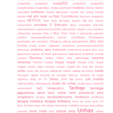
moda2022
moda2020
moda2021
moda2024
moda2026
modista
modafeminina
modamilitar
modasustentavél
mortos
Mulher
mulheres
maravilha
mundo alternativo
mundo das unhas
mundo
nail arts
natal
Nati Cosméticos
fashion
nati
Nati sem exageiros
NETFLIX
natura
New Style
Nicholas Sparks
Nill Atrs
noivas
novidade
O Boticário
noivas2024
oleos
oraculista
oráculos
outono\inverno
outono\inverno2026
outono2022
outubro rosa
overlock
chinesinha
pacotes
Pais e filhos
Paris
Parte 2
passarela
passeio
turistico
pausaparafeminice
penses camufladas
Penteadeira
plus size
penteados
pés inchados
Pinkgloss
piticas
planejamento
Portfólio
prada
pratos salgados.
primavera
primavera/verão2016
produtos para manicure
princesas
profissional
projeto plus size
quarentena
quarto do bebê
quiromancia
radiestesia
recebidos
receita
Receitas
resenha
caseira
Reflex Glitter Nati
reflexologia
resenhas
risque
risqué
Rimmel London
Risqué caré
risqué
vegano
risque vidas sonoras
roupas
roupas pet
runa das bruxas
runas
saúde
runas das bruxas
sabbat de mabon
sabbat de outono
secagem rapida
secante de esmalte
Selexus
semana de moda
Séries
sob medida
Sephora
Série de TV
SFW
Slip Dress
studio de unhas
sobrancelhas
sobrenatural
studio novo
studio35
Taróloga
tarologa
tarô terapeutico
sustentavél
jaguariuna
tarot
tarot online
tarot presencial
tarot
terapêutico
tecidosdeinverno
tendencia
tecidos
tendência
terapia holistica
terapia holística
terror do sono
texto
TH
tipos de barra
tipos de corpos
top beauty
trabalho
tranças masculinas
Unhas
trend verão
tutorial
unha
traumas
tricô
unhas