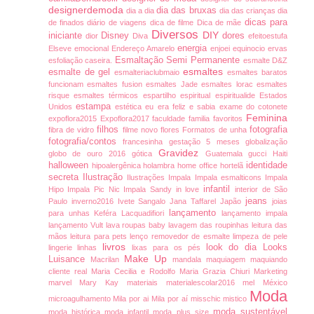
designerdemoda
dia das bruxas
dia a dia
dia das crianças
dia
dicas para
de finados
diário de viagens
dica de filme
Dica de mãe
Diversos
DIY
iniciante
Disney
dores
dior
Diva
efeitoestufa
energia
Elseve
emocional
Endereço Amarelo
enjoei
equinocio
ervas
Esmaltação Semi Permanente
esfoliação caseira.
esmalte D&Z
esmaltes
esmalte de gel
esmalteriaclubmaio
esmaltes baratos
funcionam
esmaltes fusion
esmaltes Jade
esmaltes lorac
esmaltes
risque
esmaltes térmicos
espartilho
espiritual
espiritualide
Estados
estampa
Unidos
estética
eu era feliz e sabia
exame do cotonete
Feminina
expoflora2015
Expoflora2017
faculdade
familia
favoritos
filhos
fotografia
fibra de vidro
filme novo
flores
Formatos de unha
fotografia/contos
francesinha
gestação 5 meses
globalização
Gravidez
globo de ouro 2016
gótica
Guatemala
gucci
Haiti
halloween
identidade
hipoalergênica
holambra
home office
hortelã
secreta
Ilustração
Ilustrações
Impala
Impala esmalticons
Impala
infantil
Hipo
Impala Pic Nic
Impala Sandy
in love
interior de São
jeans
Paulo
inverno2016
Ivete Sangalo
Jana Taffarel
Japão
joias
lançamento
para unhas
Keféra
Lacquadifiori
lançamento impala
lançamento Vult
lava roupas baby
lavagem das roupinhas
leitura das
mãos
leitura para pets
lenço removedor de esmalte
limpeza de pele
livros
look do dia
Looks
lingerie
linhas
lixas para os pés
Make Up
Luisance
Macrilan
mandala
maquiagem
maquiando
cliente real
Maria Cecilia e Rodolfo
Maria Grazia Chiuri
Marketing
marvel
Mary Kay
materiais
materialescolar2016
mel
México
Moda
microagulhamento
Mila por ai
Mila por aí
misschic
mistico
moda sustentável
moda histórica
moda infantil
moda plus size