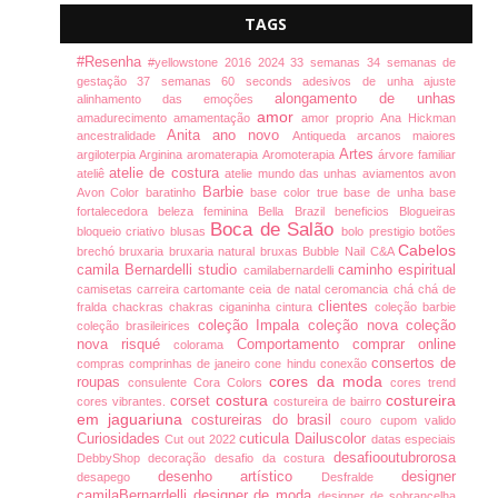
TAGS
#Resenha
#yellowstone
2016
2024
33 semanas
34 semanas de
gestação
37 semanas
60 seconds
adesivos de unha
ajuste
alongamento de unhas
alinhamento das emoções
amor
amadurecimento
amamentação
amor proprio
Ana Hickman
Anita
ano novo
ancestralidade
Antiqueda
arcanos maiores
Artes
argiloterpia
Arginina
aromaterapia
Aromoterapia
árvore familiar
atelie de costura
ateliê
atelie mundo das unhas
aviamentos
avon
Barbie
Avon Color
baratinho
base color true
base de unha
base
fortalecedora
beleza feminina
Bella Brazil
beneficios
Blogueiras
Boca de Salão
bloqueio criativo
blusas
bolo prestigio
botões
Cabelos
brechó
bruxaria
bruxaria natural
bruxas
Bubble Nail
C&A
camila Bernardelli studio
caminho espiritual
camilabernardelli
camisetas
carreira
cartomante
ceia de natal
ceromancia
chá
chá de
clientes
fralda
chackras
chakras
ciganinha
cintura
coleção barbie
coleção Impala
coleção nova
coleção
coleção brasileirices
nova risqué
Comportamento
comprar online
colorama
consertos de
compras
comprinhas de janeiro
cone hindu
conexão
cores da moda
roupas
consulente
Cora Colors
cores trend
costura
costureira
corset
cores vibrantes.
costureira de bairro
em jaguariuna
costureiras do brasil
couro
cupom valido
Curiosidades
cuticula
Dailuscolor
Cut out 2022
datas especiais
desafiooutubrorosa
DebbyShop
decoração
desafio da costura
desenho artístico
designer
desapego
Desfralde
camilaBernardelli
designer de moda
designer de sobrancelha