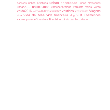
unhas decoradas
acrilicas
unhas artisticas
unhas mexicanas
unicesumar
unhas2015
vamoscriarmoda
varejista
velas
verão
verão2016
vestidos
Viagens
verao2020
vestido2022
vestimenta
Vida de Mãe
vida financeira
Vult Cosmeticos
vida
vlog
xadrez
youtube
Youtubers Brasileiras
zé do caixão
zodiaco