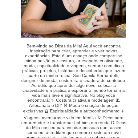
Bem-vindo ao Dicas da Mila! Aqui você encontra
inspiração para criar, aprender e viver novas
experiências. Este é um espaço onde compartilho
minha paixão por costura, artesanato, criatividade,
moda, espiritualidade e viagens, sempre com dicas
práticas, projetos, histórias e descobertas que fazem
parte da minha rotina. Sou Camila Bernardelli,
designer de moda, costureira e criadora de conteúdo.
Acredito que aprender algo novo, colocar a
criatividade em prática e explorar o mundo tornam a
vida mais leve e significativa. No blog você
encontrará: ✨ Costura criativa e modelagem 🧵
Artesanato e DIY 👗 Moda e criação de peças
exclusivas 🔮 Espiritualidade e autoconhecimento ✈️
Viagens, aventuras e vida em família 💡 Dicas para
empreender e transformar hobbies em renda O Dicas
da Mila nasceu para inspirar pessoas que, assim
como eu, acreditam que sempre existe um novo
projeto para criar, um lugar para conhecer e uma