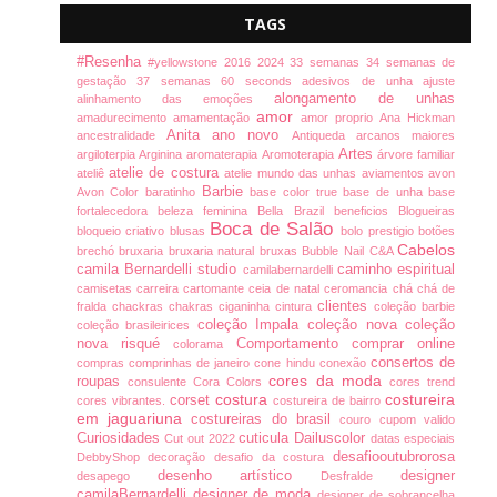
TAGS
#Resenha
#yellowstone
2016
2024
33 semanas
34 semanas de
gestação
37 semanas
60 seconds
adesivos de unha
ajuste
alongamento de unhas
alinhamento das emoções
amor
amadurecimento
amamentação
amor proprio
Ana Hickman
Anita
ano novo
ancestralidade
Antiqueda
arcanos maiores
Artes
argiloterpia
Arginina
aromaterapia
Aromoterapia
árvore familiar
atelie de costura
ateliê
atelie mundo das unhas
aviamentos
avon
Barbie
Avon Color
baratinho
base color true
base de unha
base
fortalecedora
beleza feminina
Bella Brazil
beneficios
Blogueiras
Boca de Salão
bloqueio criativo
blusas
bolo prestigio
botões
Cabelos
brechó
bruxaria
bruxaria natural
bruxas
Bubble Nail
C&A
camila Bernardelli studio
caminho espiritual
camilabernardelli
camisetas
carreira
cartomante
ceia de natal
ceromancia
chá
chá de
clientes
fralda
chackras
chakras
ciganinha
cintura
coleção barbie
coleção Impala
coleção nova
coleção
coleção brasileirices
nova risqué
Comportamento
comprar online
colorama
consertos de
compras
comprinhas de janeiro
cone hindu
conexão
cores da moda
roupas
consulente
Cora Colors
cores trend
costura
costureira
corset
cores vibrantes.
costureira de bairro
em jaguariuna
costureiras do brasil
couro
cupom valido
Curiosidades
cuticula
Dailuscolor
Cut out 2022
datas especiais
desafiooutubrorosa
DebbyShop
decoração
desafio da costura
desenho artístico
designer
desapego
Desfralde
camilaBernardelli
designer de moda
designer de sobrancelha