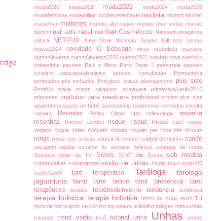
moda2022
moda2020
moda2021
moda2024
moda2026
modista
modafeminina
modamilitar
modasustentavél
mortos
Mulher
mulheres
maravilha
mundo alternativo
mundo das unhas
mundo
nail arts
natal
Nati Cosméticos
fashion
nati
Nati sem exageiros
NETFLIX
natura
New Style
Nicholas Sparks
Nill Atrs
noivas
novidade
O Boticário
noivas2024
oleos
oraculista
oráculos
outono\inverno
outono\inverno2026
outono2022
outubro rosa
overlock
ntiga
chinesinha
pacotes
Pais e filhos
Paris
Parte 2
passarela
passeio
turistico
pausaparafeminice
penses camufladas
Penteadeira
plus size
penteados
pés inchados
Pinkgloss
piticas
planejamento
Portfólio
prada
pratos salgados.
primavera
primavera/verão2016
produtos para manicure
princesas
profissional
projeto plus size
quarentena
quarto do bebê
quiromancia
radiestesia
recebidos
receita
Receitas
resenha
caseira
Reflex Glitter Nati
reflexologia
resenhas
risque
risqué
Rimmel London
Risqué caré
risqué
vegano
risque vidas sonoras
roupas
roupas pet
runa das bruxas
runas
saúde
runas das bruxas
sabbat de mabon
sabbat de outono
secagem rapida
secante de esmalte
Selexus
semana de moda
Séries
sob medida
Sephora
Série de TV
SFW
Slip Dress
studio de unhas
sobrancelhas
sobrenatural
studio novo
studio35
Taróloga
tarologa
tarô terapeutico
sustentavél
jaguariuna
tarot
tarot online
tarot presencial
tarot
terapêutico
tecidosdeinverno
tendencia
tecidos
tendência
terapia holistica
terapia holística
terror do sono
texto
TH
tipos de barra
tipos de corpos
top beauty
trabalho
tranças masculinas
Unhas
trend verão
tutorial
unha
traumas
tricô
unhas