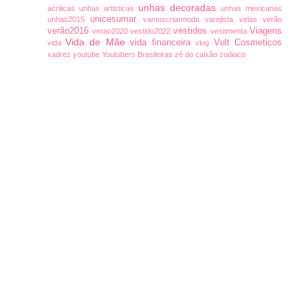
unhas decoradas
acrilicas
unhas artisticas
unhas mexicanas
unicesumar
unhas2015
vamoscriarmoda
varejista
velas
verão
verão2016
vestidos
Viagens
verao2020
vestido2022
vestimenta
Vida de Mãe
vida financeira
Vult Cosmeticos
vida
vlog
xadrez
youtube
Youtubers Brasileiras
zé do caixão
zodiaco