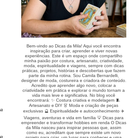
Bem-vindo ao Dicas da Mila! Aqui você encontra
inspiração para criar, aprender e viver novas
experiências. Este é um espaço onde compartilho
minha paixão por costura, artesanato, criatividade,
moda, espiritualidade e viagens, sempre com dicas
práticas, projetos, histórias e descobertas que fazem
parte da minha rotina. Sou Camila Bernardelli,
designer de moda, costureira e criadora de conteúdo.
Acredito que aprender algo novo, colocar a
criatividade em prática e explorar o mundo tornam a
vida mais leve e significativa. No blog você
encontrará: ✨ Costura criativa e modelagem 🧵
Artesanato e DIY 👗 Moda e criação de peças
na
exclusivas 🔮 Espiritualidade e autoconhecimento ✈️
Viagens, aventuras e vida em família 💡 Dicas para
empreender e transformar hobbies em renda O Dicas
da Mila nasceu para inspirar pessoas que, assim
como eu, acreditam que sempre existe um novo
ma
projeto para criar, um lugar para conhecer e uma