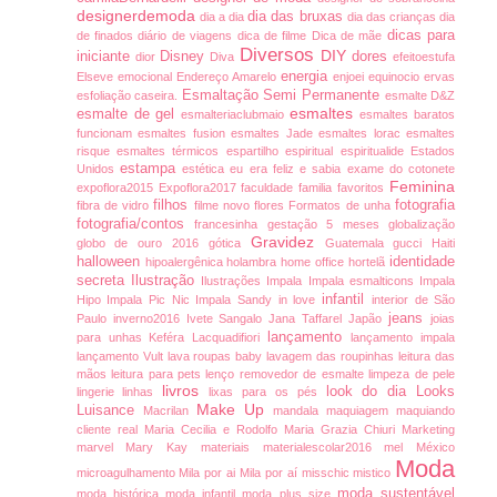
designerdemoda
dia das bruxas
dia a dia
dia das crianças
dia
dicas para
de finados
diário de viagens
dica de filme
Dica de mãe
Diversos
DIY
iniciante
Disney
dores
dior
Diva
efeitoestufa
energia
Elseve
emocional
Endereço Amarelo
enjoei
equinocio
ervas
Esmaltação Semi Permanente
esfoliação caseira.
esmalte D&Z
esmaltes
esmalte de gel
esmalteriaclubmaio
esmaltes baratos
funcionam
esmaltes fusion
esmaltes Jade
esmaltes lorac
esmaltes
risque
esmaltes térmicos
espartilho
espiritual
espiritualide
Estados
estampa
Unidos
estética
eu era feliz e sabia
exame do cotonete
Feminina
expoflora2015
Expoflora2017
faculdade
familia
favoritos
filhos
fotografia
fibra de vidro
filme novo
flores
Formatos de unha
fotografia/contos
francesinha
gestação 5 meses
globalização
Gravidez
globo de ouro 2016
gótica
Guatemala
gucci
Haiti
halloween
identidade
hipoalergênica
holambra
home office
hortelã
secreta
Ilustração
Ilustrações
Impala
Impala esmalticons
Impala
infantil
Hipo
Impala Pic Nic
Impala Sandy
in love
interior de São
jeans
Paulo
inverno2016
Ivete Sangalo
Jana Taffarel
Japão
joias
lançamento
para unhas
Keféra
Lacquadifiori
lançamento impala
lançamento Vult
lava roupas baby
lavagem das roupinhas
leitura das
mãos
leitura para pets
lenço removedor de esmalte
limpeza de pele
livros
look do dia
Looks
lingerie
linhas
lixas para os pés
Make Up
Luisance
Macrilan
mandala
maquiagem
maquiando
cliente real
Maria Cecilia e Rodolfo
Maria Grazia Chiuri
Marketing
marvel
Mary Kay
materiais
materialescolar2016
mel
México
Moda
microagulhamento
Mila por ai
Mila por aí
misschic
mistico
moda sustentável
moda histórica
moda infantil
moda plus size