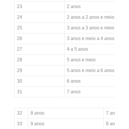
23
2 anos
2
24
2 anos a 2 anos e meio
3
25
3 anos a 3 anos e meio
3
26
3 anos e meio a 4 anos
4
27
4 a 5 anos
5
28
5 anos e meio
5
29
5 anos e meio a 6 anos
5
30
6 anos
6
31
7 anos
7
32
8 anos
7 anos e m
33
9 anos
8 anos