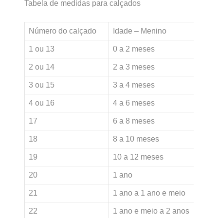
Tabela de medidas para calçados
Número do calçado
Idade – Menino
I
1 ou 13
0 a 2 meses
0
2 ou 14
2 a 3 meses
2
3 ou 15
3 a 4 meses
4
4 ou 16
4 a 6 meses
6
17
6 a 8 meses
8
18
8 a 10 meses
1
19
10 a 12 meses
1
20
1 ano
1
21
1 ano a 1 ano e meio
1
22
1 ano e meio a 2 anos
2