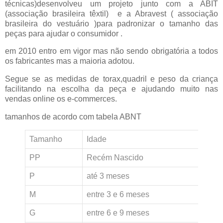
técnicas)desenvolveu um projeto junto com a ABIT
(associação brasileira têxtil) e a Abravest ( associação
brasileira do vestuário )para padronizar o tamanho das
peças para ajudar o consumidor .
em 2010 entro em vigor mas não sendo obrigatória a todos
os fabricantes mas a maioria adotou.
Segue se as medidas de torax,quadril e peso da criança
facilitando na escolha da peça e ajudando muito nas
vendas online os e-commerces.
tamanhos de acordo com tabela ABNT
Tamanho
Idade
E
PP
Recém Nascido
5
P
até 3 meses
6
M
entre 3 e 6 meses
6
G
entre 6 e 9 meses
7