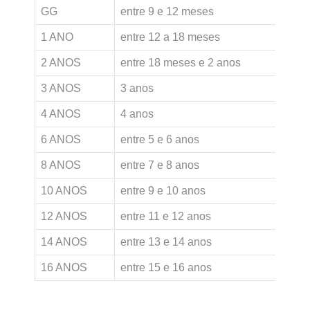
GG
entre 9 e 12 meses
7
1 ANO
entre 12 a 18 meses
8
2 ANOS
entre 18 meses e 2 anos
8
3 ANOS
3 anos
9
4 ANOS
4 anos
1
6 ANOS
entre 5 e 6 anos
1
8 ANOS
entre 7 e 8 anos
1
10 ANOS
entre 9 e 10 anos
1
12 ANOS
entre 11 e 12 anos
1
14 ANOS
entre 13 e 14 anos
1
16 ANOS
entre 15 e 16 anos
1