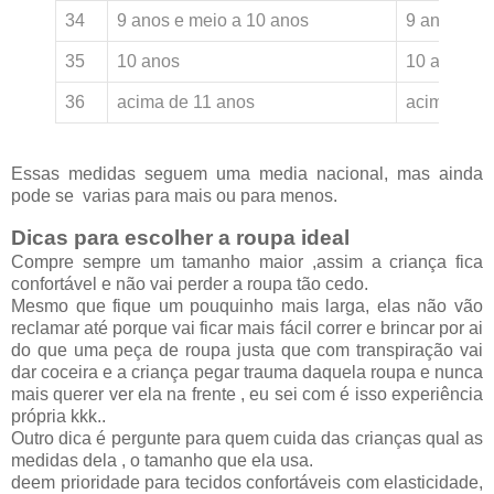
34
9 anos e meio a 10 anos
9 anos
35
10 anos
10 anos
36
acima de 11 anos
acima de 1
Essas medidas seguem uma media nacional, mas ainda
pode se varias para mais ou para menos.
Dicas para escolher a roupa ideal
Compre sempre um tamanho maior ,assim a criança fica
confortável e não vai perder a roupa tão cedo.
Mesmo que fique um pouquinho mais larga, elas não vão
reclamar até porque vai ficar mais fácil correr e brincar por ai
do que uma peça de roupa justa que com transpiração vai
dar coceira e a criança pegar trauma daquela roupa e nunca
mais querer ver ela na frente , eu sei com é isso experiência
própria kkk..
Outro dica é pergunte para quem cuida das crianças qual as
medidas dela , o tamanho que ela usa.
deem prioridade para tecidos confortáveis com elasticidade,