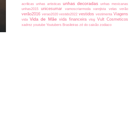
unhas decoradas
acrilicas
unhas artisticas
unhas mexicanas
unicesumar
unhas2015
vamoscriarmoda
varejista
velas
verão
verão2016
vestidos
Viagens
verao2020
vestido2022
vestimenta
Vida de Mãe
vida financeira
Vult Cosmeticos
vida
vlog
xadrez
youtube
Youtubers Brasileiras
zé do caixão
zodiaco