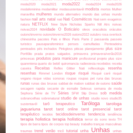
moda2022
moda2020
moda2021
moda2024
moda2026
modista
modafeminina
modamilitar
modasustentavél
mortos
Mulher
mulheres
maravilha
mundo alternativo
mundo das unhas
mundo
nail arts
natal
Nati Cosméticos
fashion
nati
Nati sem exageiros
NETFLIX
natura
New Style
Nicholas Sparks
Nill Atrs
noivas
novidade
O Boticário
noivas2024
oleos
oraculista
oráculos
outono\inverno
outono\inverno2026
outono2022
outubro rosa
overlock
chinesinha
pacotes
Pais e filhos
Paris
Parte 2
passarela
passeio
turistico
pausaparafeminice
penses camufladas
Penteadeira
plus size
penteados
pés inchados
Pinkgloss
piticas
planejamento
Portfólio
prada
pratos salgados.
primavera
primavera/verão2016
produtos para manicure
princesas
profissional
projeto plus size
quarentena
quarto do bebê
quiromancia
radiestesia
recebidos
receita
Receitas
resenha
caseira
Reflex Glitter Nati
reflexologia
resenhas
risque
risqué
Rimmel London
Risqué caré
risqué
vegano
risque vidas sonoras
roupas
roupas pet
runa das bruxas
runas
saúde
runas das bruxas
sabbat de mabon
sabbat de outono
secagem rapida
secante de esmalte
Selexus
semana de moda
Séries
sob medida
Sephora
Série de TV
SFW
Slip Dress
studio de unhas
sobrancelhas
sobrenatural
studio novo
studio35
Taróloga
tarologa
tarô terapeutico
sustentavél
jaguariuna
tarot
tarot online
tarot presencial
tarot
terapêutico
tecidosdeinverno
tendencia
tecidos
tendência
terapia holistica
terapia holística
terror do sono
texto
TH
tipos de barra
tipos de corpos
top beauty
trabalho
tranças masculinas
Unhas
trend verão
tutorial
unha
traumas
tricô
unhas