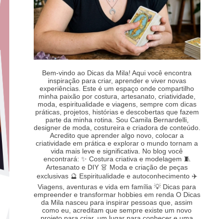
Bem-vindo ao Dicas da Mila! Aqui você encontra
inspiração para criar, aprender e viver novas
experiências. Este é um espaço onde compartilho
minha paixão por costura, artesanato, criatividade,
moda, espiritualidade e viagens, sempre com dicas
práticas, projetos, histórias e descobertas que fazem
parte da minha rotina. Sou Camila Bernardelli,
designer de moda, costureira e criadora de conteúdo.
Acredito que aprender algo novo, colocar a
criatividade em prática e explorar o mundo tornam a
vida mais leve e significativa. No blog você
encontrará: ✨ Costura criativa e modelagem 🧵
Artesanato e DIY 👗 Moda e criação de peças
exclusivas 🔮 Espiritualidade e autoconhecimento ✈️
Viagens, aventuras e vida em família 💡 Dicas para
empreender e transformar hobbies em renda O Dicas
da Mila nasceu para inspirar pessoas que, assim
como eu, acreditam que sempre existe um novo
projeto para criar, um lugar para conhecer e uma