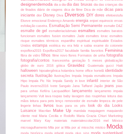
designerdemoda
dia das bruxas
dia a dia
dia das crianças
dia
dicas para
de finados
diário de viagens
dica de filme
Dica de mãe
Diversos
DIY
iniciante
Disney
dores
dior
Diva
efeitoestufa
energia
Elseve
emocional
Endereço Amarelo
enjoei
equinocio
ervas
Esmaltação Semi Permanente
esfoliação caseira.
esmalte D&Z
esmaltes
esmalte de gel
esmalteriaclubmaio
esmaltes baratos
funcionam
esmaltes fusion
esmaltes Jade
esmaltes lorac
esmaltes
risque
esmaltes térmicos
espartilho
espiritual
espiritualide
Estados
estampa
Unidos
estética
eu era feliz e sabia
exame do cotonete
Feminina
expoflora2015
Expoflora2017
faculdade
familia
favoritos
filhos
fotografia
fibra de vidro
filme novo
flores
Formatos de unha
fotografia/contos
francesinha
gestação 5 meses
globalização
Gravidez
globo de ouro 2016
gótica
Guatemala
gucci
Haiti
halloween
identidade
hipoalergênica
holambra
home office
hortelã
secreta
Ilustração
Ilustrações
Impala
Impala esmalticons
Impala
infantil
Hipo
Impala Pic Nic
Impala Sandy
in love
interior de São
jeans
Paulo
inverno2016
Ivete Sangalo
Jana Taffarel
Japão
joias
lançamento
para unhas
Keféra
Lacquadifiori
lançamento impala
lançamento Vult
lava roupas baby
lavagem das roupinhas
leitura das
mãos
leitura para pets
lenço removedor de esmalte
limpeza de pele
livros
look do dia
Looks
lingerie
linhas
lixas para os pés
Make Up
Luisance
Macrilan
mandala
maquiagem
maquiando
cliente real
Maria Cecilia e Rodolfo
Maria Grazia Chiuri
Marketing
marvel
Mary Kay
materiais
materialescolar2016
mel
México
Moda
microagulhamento
Mila por ai
Mila por aí
misschic
mistico
moda sustentável
moda histórica
moda infantil
moda plus size