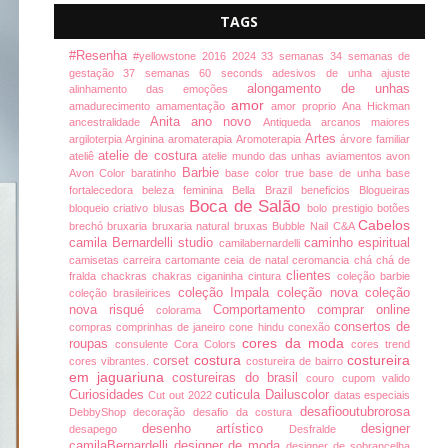
TAGS
#Resenha
#yellowstone
2016
2024
33 semanas
34 semanas de
gestação
37 semanas
60 seconds
adesivos de unha
ajuste
alongamento de unhas
alinhamento das emoções
amor
amadurecimento
amamentação
amor proprio
Ana Hickman
Anita
ano novo
ancestralidade
Antiqueda
arcanos maiores
Artes
argiloterpia
Arginina
aromaterapia
Aromoterapia
árvore familiar
atelie de costura
ateliê
atelie mundo das unhas
aviamentos
avon
Barbie
Avon Color
baratinho
base color true
base de unha
base
fortalecedora
beleza feminina
Bella Brazil
beneficios
Blogueiras
Boca de Salão
bloqueio criativo
blusas
bolo prestigio
botões
Cabelos
brechó
bruxaria
bruxaria natural
bruxas
Bubble Nail
C&A
camila Bernardelli studio
caminho espiritual
camilabernardelli
camisetas
carreira
cartomante
ceia de natal
ceromancia
chá
chá de
clientes
fralda
chackras
chakras
ciganinha
cintura
coleção barbie
coleção Impala
coleção nova
coleção
coleção brasileirices
nova risqué
Comportamento
comprar online
colorama
consertos de
compras
comprinhas de janeiro
cone hindu
conexão
cores da moda
roupas
consulente
Cora Colors
cores trend
costura
costureira
corset
cores vibrantes.
costureira de bairro
em jaguariuna
costureiras do brasil
couro
cupom valido
Curiosidades
cuticula
Dailuscolor
Cut out 2022
datas especiais
desafiooutubrorosa
DebbyShop
decoração
desafio da costura
desenho artístico
designer
desapego
Desfralde
camilaBernardelli
designer de moda
designer de sobrancelha