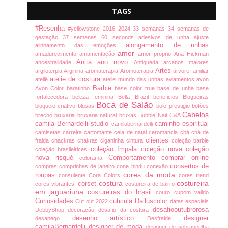
TAGS
#Resenha
#yellowstone
2016
2024
33 semanas
34 semanas de
gestação
37 semanas
60 seconds
adesivos de unha
ajuste
alongamento de unhas
alinhamento das emoções
amor
amadurecimento
amamentação
amor proprio
Ana Hickman
Anita
ano novo
ancestralidade
Antiqueda
arcanos maiores
Artes
argiloterpia
Arginina
aromaterapia
Aromoterapia
árvore familiar
atelie de costura
ateliê
atelie mundo das unhas
aviamentos
avon
Barbie
Avon Color
baratinho
base color true
base de unha
base
fortalecedora
beleza feminina
Bella Brazil
beneficios
Blogueiras
Boca de Salão
bloqueio criativo
blusas
bolo prestigio
botões
Cabelos
brechó
bruxaria
bruxaria natural
bruxas
Bubble Nail
C&A
camila Bernardelli studio
caminho espiritual
camilabernardelli
camisetas
carreira
cartomante
ceia de natal
ceromancia
chá
chá de
clientes
fralda
chackras
chakras
ciganinha
cintura
coleção barbie
coleção Impala
coleção nova
coleção
coleção brasileirices
nova risqué
Comportamento
comprar online
colorama
consertos de
compras
comprinhas de janeiro
cone hindu
conexão
cores da moda
roupas
consulente
Cora Colors
cores trend
costura
costureira
corset
cores vibrantes.
costureira de bairro
em jaguariuna
costureiras do brasil
couro
cupom valido
Curiosidades
cuticula
Dailuscolor
Cut out 2022
datas especiais
desafiooutubrorosa
DebbyShop
decoração
desafio da costura
desenho artístico
designer
desapego
Desfralde
camilaBernardelli
designer de moda
designer de sobrancelha