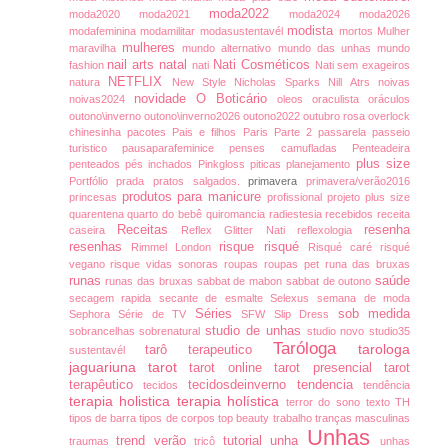
moda2022
moda2020
moda2021
moda2024
moda2026
modista
modafeminina
modamilitar
modasustentavél
mortos
Mulher
mulheres
maravilha
mundo alternativo
mundo das unhas
mundo
nail arts
natal
Nati Cosméticos
fashion
nati
Nati sem exageiros
NETFLIX
natura
New Style
Nicholas Sparks
Nill Atrs
noivas
novidade
O Boticário
noivas2024
oleos
oraculista
oráculos
outono\inverno
outono\inverno2026
outono2022
outubro rosa
overlock
chinesinha
pacotes
Pais e filhos
Paris
Parte 2
passarela
passeio
turistico
pausaparafeminice
penses camufladas
Penteadeira
plus size
penteados
pés inchados
Pinkgloss
piticas
planejamento
Portfólio
prada
pratos salgados.
primavera
primavera/verão2016
produtos para manicure
princesas
profissional
projeto plus size
quarentena
quarto do bebê
quiromancia
radiestesia
recebidos
receita
Receitas
resenha
caseira
Reflex Glitter Nati
reflexologia
resenhas
risque
risqué
Rimmel London
Risqué caré
risqué
vegano
risque vidas sonoras
roupas
roupas pet
runa das bruxas
runas
saúde
runas das bruxas
sabbat de mabon
sabbat de outono
secagem rapida
secante de esmalte
Selexus
semana de moda
Séries
sob medida
Sephora
Série de TV
SFW
Slip Dress
studio de unhas
sobrancelhas
sobrenatural
studio novo
studio35
Taróloga
tarologa
tarô terapeutico
sustentavél
jaguariuna
tarot
tarot online
tarot presencial
tarot
terapêutico
tecidosdeinverno
tendencia
tecidos
tendência
terapia holistica
terapia holística
terror do sono
texto
TH
tipos de barra
tipos de corpos
top beauty
trabalho
tranças masculinas
Unhas
trend verão
tutorial
unha
traumas
tricô
unhas