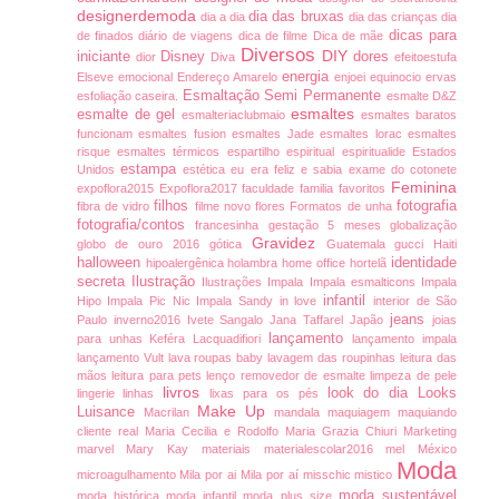
designerdemoda
dia das bruxas
dia a dia
dia das crianças
dia
dicas para
de finados
diário de viagens
dica de filme
Dica de mãe
Diversos
DIY
iniciante
Disney
dores
dior
Diva
efeitoestufa
energia
Elseve
emocional
Endereço Amarelo
enjoei
equinocio
ervas
Esmaltação Semi Permanente
esfoliação caseira.
esmalte D&Z
esmaltes
esmalte de gel
esmalteriaclubmaio
esmaltes baratos
funcionam
esmaltes fusion
esmaltes Jade
esmaltes lorac
esmaltes
risque
esmaltes térmicos
espartilho
espiritual
espiritualide
Estados
estampa
Unidos
estética
eu era feliz e sabia
exame do cotonete
Feminina
expoflora2015
Expoflora2017
faculdade
familia
favoritos
filhos
fotografia
fibra de vidro
filme novo
flores
Formatos de unha
fotografia/contos
francesinha
gestação 5 meses
globalização
Gravidez
globo de ouro 2016
gótica
Guatemala
gucci
Haiti
halloween
identidade
hipoalergênica
holambra
home office
hortelã
secreta
Ilustração
Ilustrações
Impala
Impala esmalticons
Impala
infantil
Hipo
Impala Pic Nic
Impala Sandy
in love
interior de São
jeans
Paulo
inverno2016
Ivete Sangalo
Jana Taffarel
Japão
joias
lançamento
para unhas
Keféra
Lacquadifiori
lançamento impala
lançamento Vult
lava roupas baby
lavagem das roupinhas
leitura das
mãos
leitura para pets
lenço removedor de esmalte
limpeza de pele
livros
look do dia
Looks
lingerie
linhas
lixas para os pés
Make Up
Luisance
Macrilan
mandala
maquiagem
maquiando
cliente real
Maria Cecilia e Rodolfo
Maria Grazia Chiuri
Marketing
marvel
Mary Kay
materiais
materialescolar2016
mel
México
Moda
microagulhamento
Mila por ai
Mila por aí
misschic
mistico
moda sustentável
moda histórica
moda infantil
moda plus size