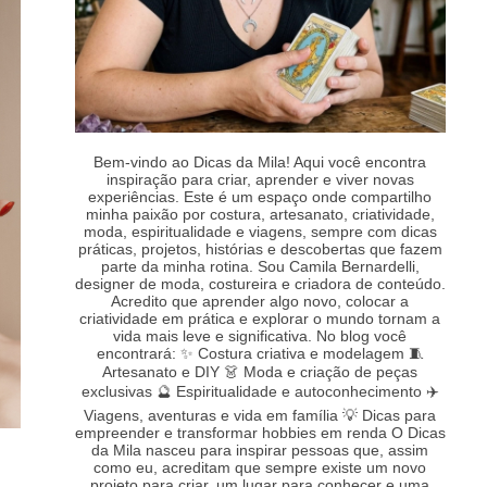
Bem-vindo ao Dicas da Mila! Aqui você encontra
inspiração para criar, aprender e viver novas
experiências. Este é um espaço onde compartilho
minha paixão por costura, artesanato, criatividade,
moda, espiritualidade e viagens, sempre com dicas
práticas, projetos, histórias e descobertas que fazem
parte da minha rotina. Sou Camila Bernardelli,
designer de moda, costureira e criadora de conteúdo.
Acredito que aprender algo novo, colocar a
criatividade em prática e explorar o mundo tornam a
vida mais leve e significativa. No blog você
encontrará: ✨ Costura criativa e modelagem 🧵
Artesanato e DIY 👗 Moda e criação de peças
exclusivas 🔮 Espiritualidade e autoconhecimento ✈️
Viagens, aventuras e vida em família 💡 Dicas para
empreender e transformar hobbies em renda O Dicas
da Mila nasceu para inspirar pessoas que, assim
como eu, acreditam que sempre existe um novo
projeto para criar, um lugar para conhecer e uma