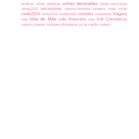
unhas decoradas
acrilicas
unhas artisticas
unhas mexicanas
unicesumar
unhas2015
vamoscriarmoda
varejista
velas
verão
verão2016
vestidos
Viagens
verao2020
vestido2022
vestimenta
Vida de Mãe
vida financeira
Vult Cosmeticos
vida
vlog
xadrez
youtube
Youtubers Brasileiras
zé do caixão
zodiaco